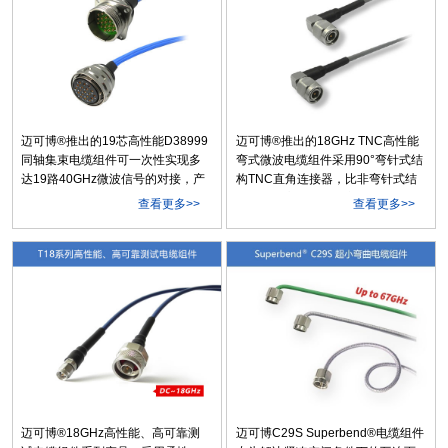
迈可博®推出的19芯高性能D38999
迈可博®推出的18GHz TNC高性能
同轴集束电缆组件可一次性实现多
弯式微波电缆组件采用90°弯针式结
达19路40GHz微波信号的对接，产
构TNC直角连接器，比非弯针式结
品结构紧凑、连接可靠，集束插芯
构具有更高的工作频率与更佳的
查看更多>>
查看更多>>
采用超大轴向容差设计，确保优异
VSWR性能，以及更好的稳定性与
的电气性能与信号的稳定性和可靠
可靠性。产品配接B12Y超低损耗稳
性，集束接头采用D38999III系列标
相电缆(线径4.9mm)更具有衰减低、
准三头螺纹结构，可快速连接与拆
幅相稳定性好的特点，适用于各类
卸，并具有防误插与自动防松功....
微波设备、测试仪器、模块之....
迈可博®18GHz高性能、高可靠测
迈可博C29S Superbend®电缆组件