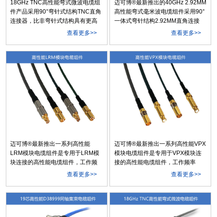
18GHz TNC高性能弯式微波电缆组
迈可博®最新推出的40GHz 2.92MM
件产品采用90°弯针式结构TNC直角
高性能弯式毫米波电缆组件采用90°
连接器，比非弯针式结构具有更高
一体式弯针结构2.92MM直角连接
的工作频率与更佳的VSWR性能，
器，配接B02超低损耗稳相电缆(线
查看更多>>
查看更多>>
以及更好的稳定性与可靠性。产品
径3.7mm)，衰减、驻波比性能指标
配接B12Y超低损耗稳相电缆(线径
优异，结构可靠，稳幅稳相性能
4.9mm)更具有衰减低、幅相稳定性
好，适用于各类微波毫米波设备、
好的特点，适用于各类微波设备、
测试仪器、模块之间的连接及相控
测试仪器、模块之间的连接。
阵雷达与5G测试应用。
迈可博®最新推出一系列高性能
迈可博®最新推出一系列高性能VPX
LRM模块电缆组件是专用于LRM模
模块电缆组件是专用于VPX模块连
块连接的高性能电缆组件，工作频
接的高性能电缆组件，工作频率
率DC~18GHz，具有驻波性能好、
DC~18GHz，具有驻波性能好、屏
查看更多>>
查看更多>>
屏蔽效率高、多种电缆规格可选的
蔽效率高、多种电缆规格可选的特
特点，接口与158厂等业界同类产品
点，接口与158厂等业界同类产品互
互配性良好，连接稳定，配合可
配性良好，连接稳定，配合可靠，
靠，是LRM模块连接的优质选择。
是VPX模块连接的优质选择。