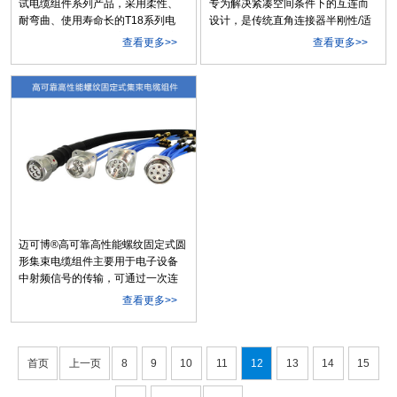
试电缆组件系列产品，采用柔性、
专为解决紧凑空间条件下的互连而
耐弯曲、使用寿命长的T18系列电
设计，是传统直角连接器半刚性/适
缆，其组件相位、幅度、性能稳定
形/柔性电缆组件的理想替代品。产
查看更多>>
查看更多>>
优异，适用于生产线、试验室等高
品采用高抗拉强度柔性低损耗电缆
精度频繁测试！
制造，电缆外径2.64mm，弯曲半径
小于5mm。电缆组件的连接器结构
紧凑，保持力高（>90N），电缆可
以在接头根部垂直弯曲，....
迈可博®​高可靠高性能螺纹固定式圆
形集束电缆组件主要用于电子设备
中射频信号的传输，可通过一次连
接实现多路信号的对接，具有防误
查看更多>>
插机构设计，外壳上的插合标识点
可帮助迅速实现信号连接。该系列
组件抗震/抗冲击能力强、可靠性
高、耐环境性强、机械和电气性能
首页
上一页
8
9
10
11
12
13
14
15
优异，广泛适用于军民用天线阵列
系统、通讯系统以及....