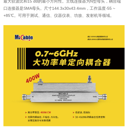
最大驻波比和15 dB的最小方向性。主线连接器为N型母头，耦合端
口连接器是SMA母头。尺寸144.3x30x43.4mm，工作温度-55 ~
+85℃。可用于测试、通信、仪器仪表、功放、发射机等领域。