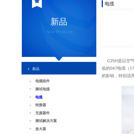
电缆
新品
New Products
C25H是以
低的047电缆（
新品
的影响，特别适
电缆组件
测试电缆
电缆
转接器
无源器件
测试解决方案
放大器