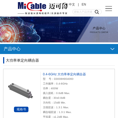
中文
|
EN
产品中心
大功率单定向耦合器
0.4-6GHz 大功率单定向耦合器
型 号：D3008H004060
工作频率：0.4-6GHz
功率：400W
插入损耗：0.6dB Max.
耦合度：30±0.8dB
方向性：15dB Min.
主线驻波：1.3:1 Max.
规格书
耦合端驻波：1.3:1 Max.
平坦度：±1.2dB Max.