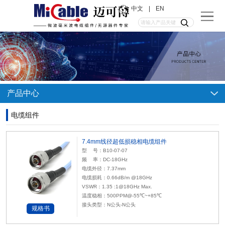
中文
|
EN
产品中心
电缆组件
7.4mm线径超低损稳相电缆组件
型 号：B10-07-07
频 率：DC-18GHz
电缆外径：7.37mm
电缆损耗：0.66dB/m
@18GHz
VSWR：1.35 :1@18GHz Max.
温度稳相：500PPM@-55℃~+85℃
接头类型：N公头-N公头
规格书