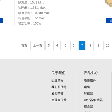
隔离度：15dB Min.
VSWR：1.35:1 Max.
幅度平衡：±0.8dB Max.
相位平衡：±5° Max.
额定功率：150W
首页
上一页
3
4
5
6
7
8
9
10
关于我们
产品中心
企业简介
电缆组件
我们的优势
电缆
资质荣誉
转接器
企业宣传片
功分器/合成器
耦合器