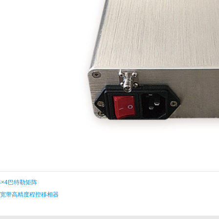
z 4×4巴特勒矩阵
z超宽带高精度程控移相器