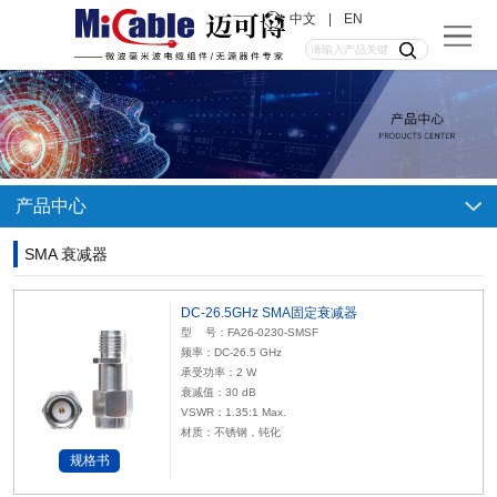
中文
|
EN
产品中心
SMA 衰减器
DC-26.5GHz SMA固定衰减器
型 号：FA26-0230-SMSF
频率：DC-26.5 GHz
承受功率：2 W
衰减值：30 dB
VSWR：1.35:1 Max.
材质：不锈钢，钝化
规格书