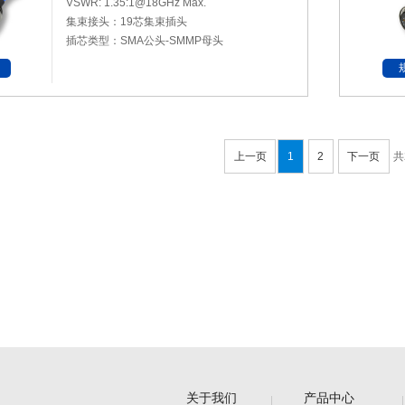
VSWR: 1.35:1@18GHz Max.
集束接头：19芯集束插头
插芯类型：SMA公头-SMMP母头
上一页
1
2
下一页
共
关于我们
产品中心