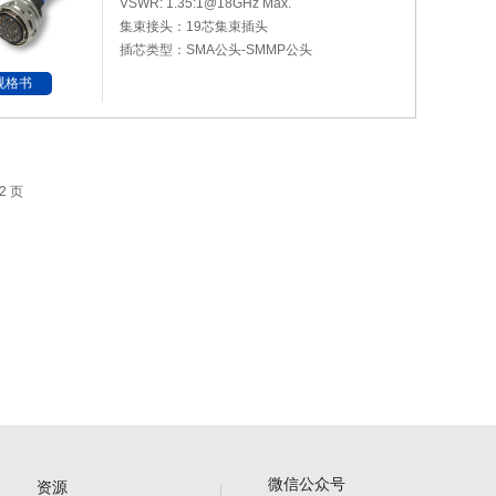
VSWR: 1.35:1@18GHz Max.
集束接头：19芯集束插头
插芯类型：SMA公头-SMMP公头
规格书
2 页
微信公众号
资源