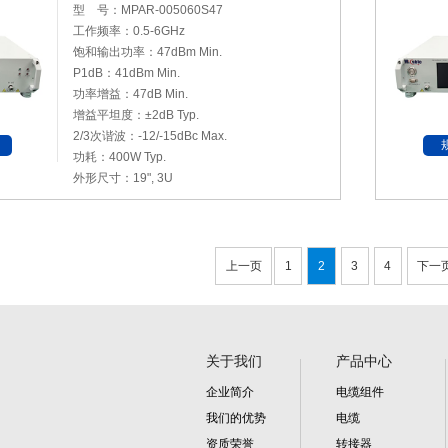
型 号：MPAR-005060S47
工作频率：0.5-6GHz
饱和输出功率：47dBm Min.
P1dB
：41dBm Min.
功率增益：47dB Min.
增益平坦度：±2dB Typ.
2/3次谐波：-12/-15dBc Max.
功耗：400W Typ.
外形尺寸：19", 3U
上一页
1
2
3
4
下一
关于我们
产品中心
企业简介
电缆组件
我们的优势
电缆
资质荣誉
转接器