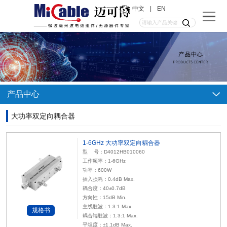
中文
|
EN
产品中心
大功率双定向耦合器
1-6GHz 大功率双定向耦合器
型 号：D4012HB010060
工作频率：1-6GHz
功率：600W
插入损耗：0.4dB Max.
耦合度：40±0.7dB
方向性：15dB Min.
主线驻波：1.3:1 Max.
规格书
耦合端驻波：1.3:1 Max.
平坦度：±1.1dB Max.