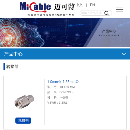
中文
|
EN
产品中心
转接器
1.0mm公-1.85mm公
型 号：10-185-MM
频 率：DC-67GHz
材 料：不锈钢
VSWR：1.25:1
规格书