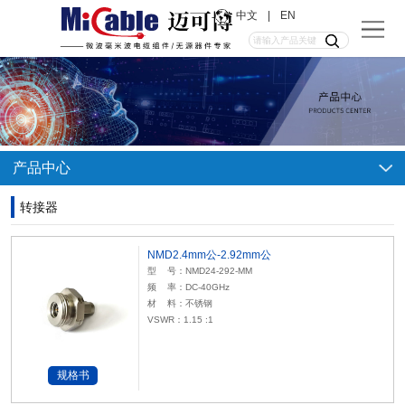
中文
|
EN
产品中心
转接器
NMD2.4mm公-2.92mm公
型 号：NMD24-292-MM
频 率：DC-40GHz
材 料：不锈钢
VSWR：1.15 :1
规格书