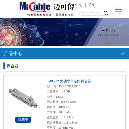
中文
|
EN
产品中心
耦合器
1-8GHz 大功率单定向耦合器
型 号：D4002H010080
工作频率：1-8GHz
功率：120W
插入损耗：0.6dB Max.
耦合度：40±0.8dB
方向性：18dB Min.
主线驻波：1.3:1 Max.
规格书
耦合端驻波：1.3:1 Max.
平坦度：±0.5dB Max.