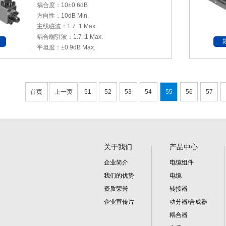
耦合度：10±0.6dB
方向性：10dB Min.
主线驻波：1.7 :1 Max.
耦合端驻波：1.7 :1 Max.
平坦度：±0.9dB Max.
首页
上一页
51
52
53
54
55
56
57
关于我们
产品中心
企业简介
电缆组件
我们的优势
电缆
资质荣誉
转接器
企业宣传片
功分器/合成器
耦合器