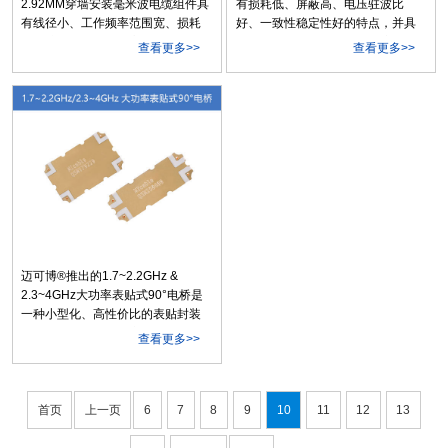
2.92MM穿墙安装毫米波电缆组件具
有损耗低、屏蔽高、电压驻波比
有线径小、工作频率范围宽、损耗
好、一致性稳定性好的特点，并具
低、驻波比低、屏蔽高的特点，以
有优异的机械稳幅稳相与温度稳相
查看更多>>
查看更多>>
及优异的温度与机械幅相稳定性。
性能，是110GHz产品应用的理想选
同时，产品采用不锈钢连接器，结
择。
构可靠，耐磨擦抗氧化，经久耐
用，是精密通信与测试设备面板安
装与连接的极佳选择。
迈可博®推出的1.7~2.2GHz &
2.3~4GHz大功率表贴式90°电桥是
一种小型化、高性价比的表贴封装
无源器件，连续波功率处理能力达
查看更多>>
150W，具有良好的稳定性和散热能
力，可广泛应用于功率放大器、功
率合成网络、天线馈电网络、调制
器、移相器等。
首页
上一页
6
7
8
9
10
11
12
13