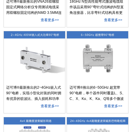
迈可博®最新推出的VNA26双螺纹
18GHz N型高性能弯式微波电缆组
固定式网络分析仪专用测试电缆采
件该品采用90°弯针式结构的N型直
用双螺纹固定结构的NMD 3.5MM连
角连接器，比非弯针式结构具有更
接器，连接稳定性更好，结构更可
高的工作频率与更佳的VSWR性
查看更多>>
查看更多>>
靠，可替代国外厂家的同类型产
能，以及更好的稳定性与可靠性。
品。
产品配接B12Y超低损耗稳相电缆(线
径4.9mm)更具有衰减低、幅相稳定
性好的特点，适用于各类微波设
备、测试仪器、模块之间的连接。
迈可博®最新推出的2~4GHz嵌入式
迈可博®推出的6~50GHz 超宽带
90°电桥，实现小型化封装的同时拥
90°电桥，单个器件同时覆盖L、S、
有优异的驻波比、插入损耗和功率
C、X、Ku、K、Ka、Q等多个微波
容量，连续波功率处理能力达
波段。极宽的工作带宽和极佳的幅
查看更多>>
查看更多>>
400W。产品可直接焊接在电路中，
度/相位平衡，使其成为测试测量、
具有良好的稳定性和散热能力，是
无线通信等应用的理想选择。
功率放大器、功率分配器/合成器、
调制器、天线馈电网络和移相器等