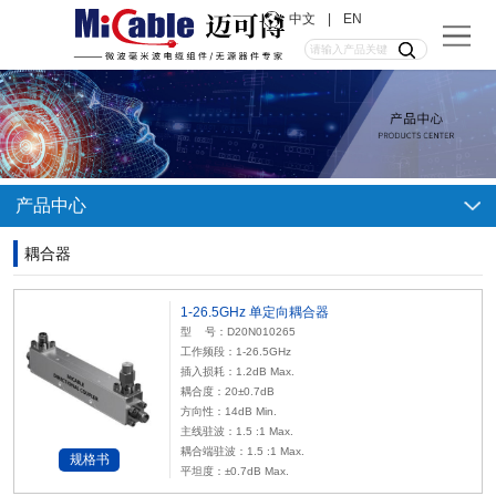
中文
|
EN
产品中心
耦合器
1-26.5GHz 单定向耦合器
型 号：D20N010265
工作频段：1-26.5GHz
插入损耗：1.2dB Max.
耦合度：20±0.7dB
方向性：14dB Min.
主线驻波：1.5 :1 Max.
耦合端驻波：1.5 :1 Max.
规格书
平坦度：±0.7dB Max.